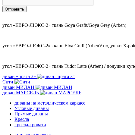
угол «ЕВРО-ЛЮКС-2» ткань Goya Grafit/Goya Grey (Arben)
угол «ЕВРО-ЛЮКС-2» ткань Elva Grafit(Arben)/ подушки X-poin
угол «ЕВРО-ЛЮКС-2» ткань Tudor Latte (Arben) / подушки куп
диван «прага 3»
Сити
диван МИЛАН
диван МАРСЕЛЬ
диваны на металлическом каркасе
Угловые диваны
Прямые диваны
Кресла
кресла-кровати
книжка выкатная